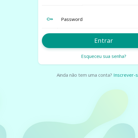
Password
Entrar
EVENTOS
Esqueceu sua senha?
Crie eventos profissiona
minutos
Ainda não tem uma conta?
Inscrever-
Venda ingressos online
complicações