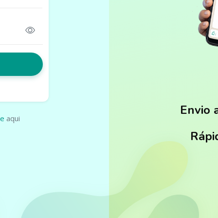
is em
Envio 
se
aqui
 sem
Rápi