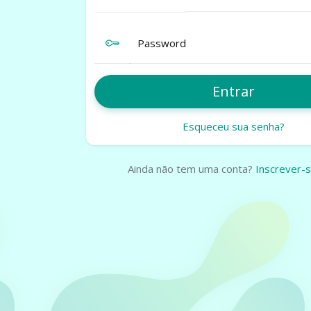
Password
Entrar
EVENTOS
Esqueceu sua senha?
Crie eventos profissiona
minutos
Ainda não tem uma conta?
Inscrever-
Venda ingressos online
complicações